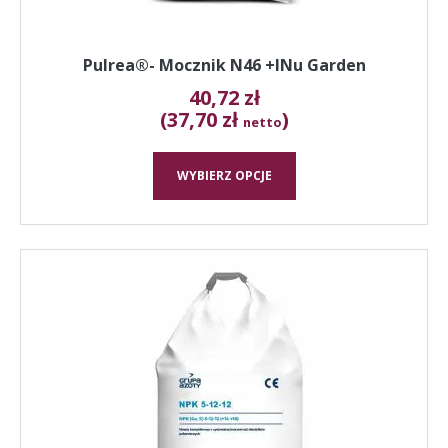
Pulrea®- Mocznik N46 +INu Garden
40,72
zł
(37,70 zł
)
netto
WYBIERZ OPCJE
Ten
produkt
ma
wiele
wariantów.
Opcje
można
wybrać
na