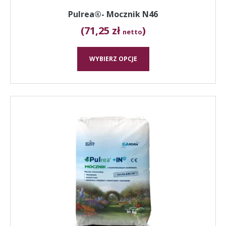
Pulrea®- Mocznik N46
(71,25 zł
)
netto
WYBIERZ OPCJE
Ten
produkt
ma
wiele
wariantów.
Opcje
można
wybrać
na
stronie
produktu