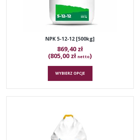
stronie
produktu
NPK 5-12-12 [500kg]
869,40
zł
(805,00 zł
)
netto
WYBIERZ OPCJE