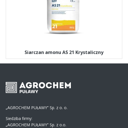
Siarczan amonu AS 21 Krystaliczny
„AGROCHEM PUŁAWY” Sp. z o. o.
Siedziba firmy:
„AGROCHEM PUŁAWY” Sp. z o.o.