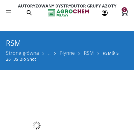
AUTORYZOWANY DYSTRYBUTOR GRUPY AZOTY
0
RSM
Strona główna
...
Płynne
RSM
RSM® S
26+3S Bio Shot