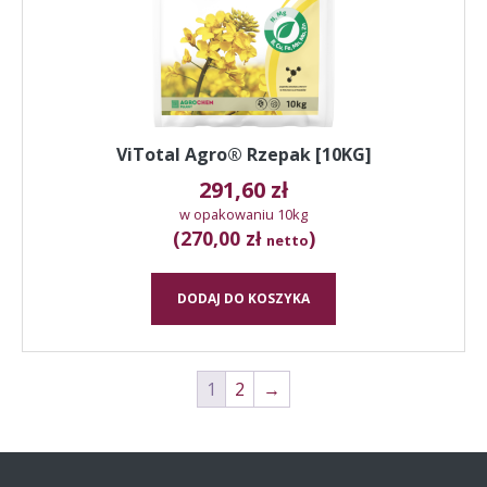
ViTotal Agro® Rzepak [10KG]
291,60
zł
w opakowaniu 10kg
(270,00 zł
)
netto
DODAJ DO KOSZYKA
1
2
→