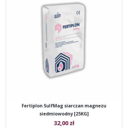
wiele
wariantów.
Opcje
można
wybrać
na
stronie
produktu
Fertiplon SulfMag siarczan magnezu
siedmiowodny [25KG]
32,00
zł