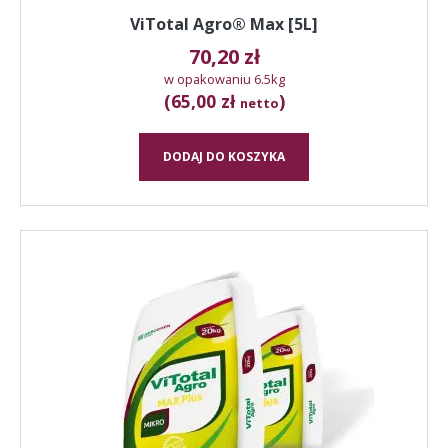
ViTotal Agro® Max [5L]
70,20
zł
w opakowaniu 6.5kg
(65,00 zł
)
netto
DODAJ DO KOSZYKA