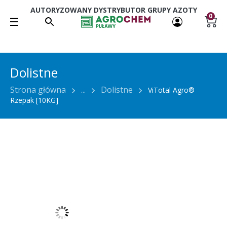
AUTORYZOWANY DYSTRYBUTOR GRUPY AZOTY
0
Dolistne
Strona główna
...
Dolistne
ViTotal Agro®
Rzepak [10KG]