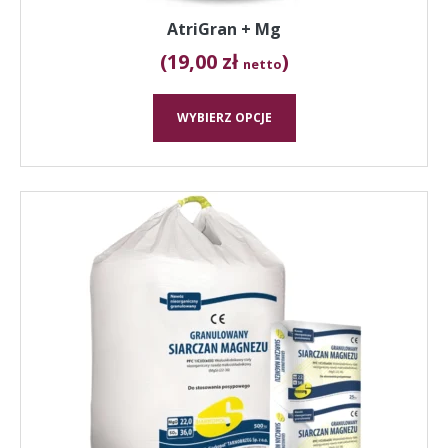
AtriGran + Mg
(19,00 zł
)
netto
WYBIERZ OPCJE
Ten
produkt
ma
wiele
wariantów.
Opcje
można
wybrać
na
stronie
produktu