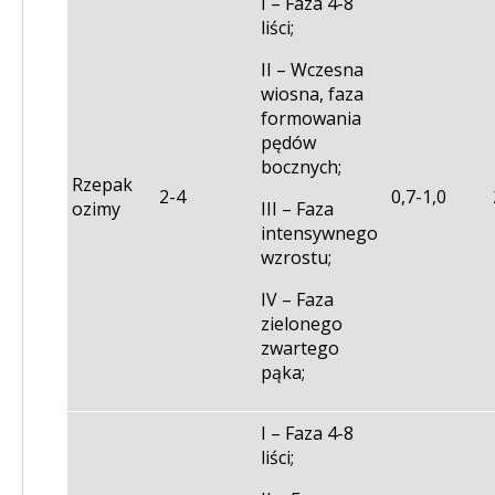
I – Faza 4-8
liści;
II – Wczesna
wiosna, faza
formowania
pędów
bocznych;
Rzepak
2-4
0,7-1,0
ozimy
III – Faza
intensywnego
wzrostu;
IV – Faza
zielonego
zwartego
pąka;
I – Faza 4-8
liści;