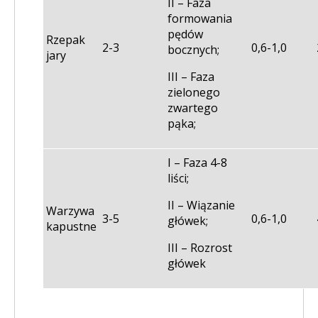
II – Faza
formowania
pędów
Rzepak
2-3
0,6-1,0
bocznych;
jary
III – Faza
zielonego
zwartego
pąka;
I – Faza 4-8
liści;
II – Wiązanie
Warzywa
3-5
0,6-1,0
główek;
kapustne
III – Rozrost
główek