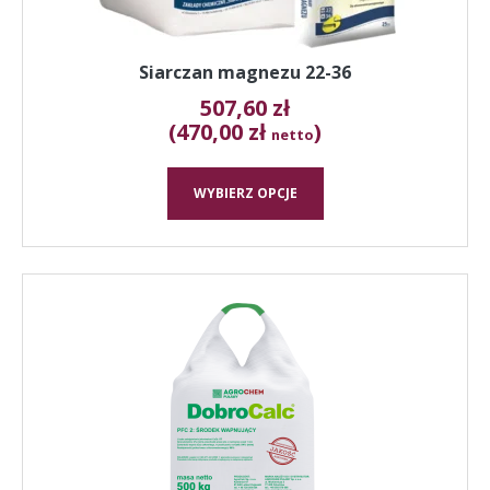
Siarczan magnezu 22-36
507,60
zł
(470,00 zł
)
netto
WYBIERZ OPCJE
Ten
produkt
ma
wiele
wariantów.
Opcje
można
wybrać
na