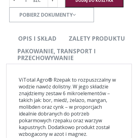
-
+
DODAJ DO KOSZYKA
ViTotal
Agro®
POBIERZ DOKUMENTY
Rzepak
[10KG]
OPIS I SKŁAD
ZALETY PRODUKTU
PAKOWANIE, TRANSPORT I
PRZECHOWYWANIE
ViTotal Agro® Rzepak to rozpuszczalny w
wodzie nawóz dolistny. W jego składzie
znajdziemy zestaw 6 mikroelementów –
takich jak: bor, miedź, żelazo, mangan,
molibden oraz cynk – w proporcjach
idealnie dobranych do potrzeb
pokarmowych rzepaku oraz warzyw
kapustnych. Dodatkowo produkt został
wzbogacony w azot i magnez.