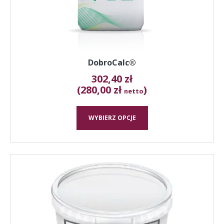
stronie
produktu
DobroCalc®
302,40
zł
(280,00 zł
)
netto
WYBIERZ OPCJE