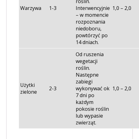
roślin.
Warzywa
1-3
Interwencyjnie
1,0 – 2,0
– w momencie
rozpoznania
niedoboru,
powtórzyć po
14 dniach.
Od ruszenia
wegetacji
roślin.
Następne
zabiegi
Użytki
2-3
wykonywać ok
1,0 – 2,0
zielone
7 dni po
każdym
pokosie roślin
lub wypasie
zwierząt.