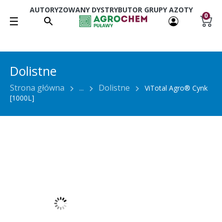
AUTORYZOWANY DYSTRYBUTOR GRUPY AZOTY
0
Dolistne
Strona główna
...
Dolistne
ViTotal Agro® Cynk
[1000L]