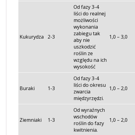
Od fazy 3-4
liści do realnej
możliwości
wykonania
zabiegu tak
Kukurydza
2-3
1,0 – 3,0
aby nie
uszkodzić
roślin ze
względu na ich
wysokość
Od fazy 3-4
liści do okresu
Buraki
1-3
1,0 – 2,0
zwarcia
międzyrzędzi.
Od wyraźnych
wschodów
Ziemniaki
1-3
1,0 – 2,0
roślin do fazy
kwitnienia.