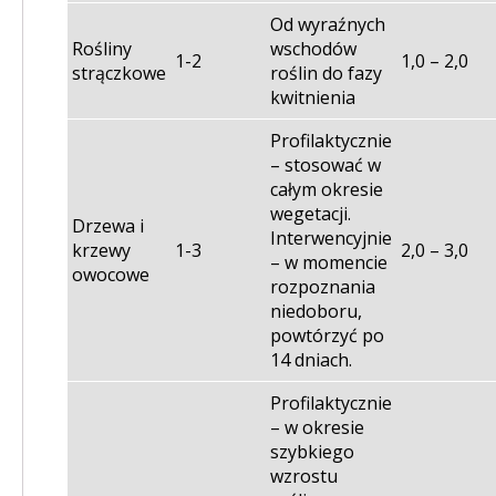
Od wyraźnych
Rośliny
wschodów
1-2
1,0 – 2,0
strączkowe
roślin do fazy
kwitnienia
Profilaktycznie
– stosować w
całym okresie
wegetacji.
Drzewa i
Interwencyjnie
krzewy
1-3
2,0 – 3,0
– w momencie
owocowe
rozpoznania
niedoboru,
powtórzyć po
14 dniach.
Profilaktycznie
– w okresie
szybkiego
wzrostu