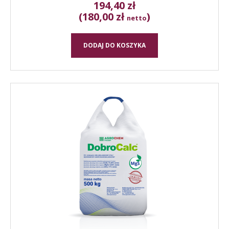
194,40
zł
(180,00 zł
)
netto
DODAJ DO KOSZYKA
Ten
produkt
ma
wiele
wariantów.
Opcje
można
wybrać
na
stronie
produktu