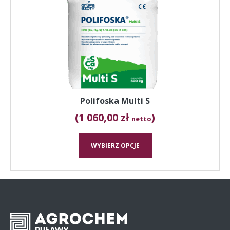
można
wybrać
na
stronie
produktu
Polifoska Multi S
(1 060,00 zł
)
netto
WYBIERZ OPCJE