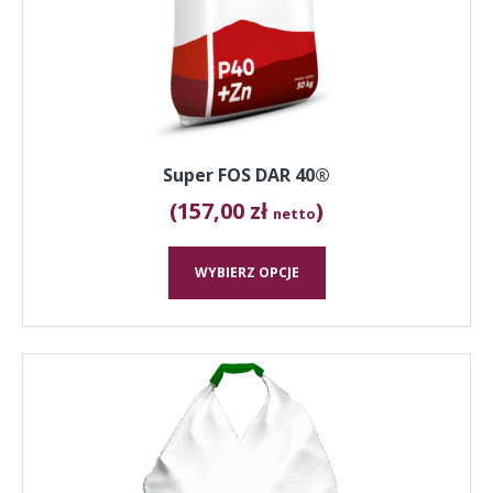
wybrać
na
stronie
produktu
Super FOS DAR 40®
(157,00 zł
)
netto
WYBIERZ OPCJE
Ten
produkt
ma
wiele
wariantów.
Opcje