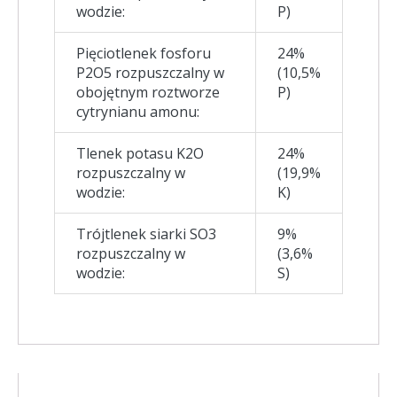
wodzie:
P)
Pięciotlenek fosforu
24%
P2O5 rozpuszczalny w
(10,5%
obojętnym roztworze
P)
cytrynianu amonu:
Tlenek potasu K2O
24%
rozpuszczalny w
(19,9%
wodzie:
K)
Trójtlenek siarki SO3
9%
rozpuszczalny w
(3,6%
wodzie:
S)