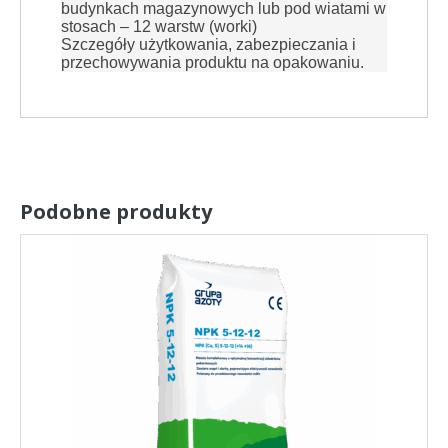
budynkach magazynowych lub pod wiatami w
stosach – 12 warstw (worki)
Szczegóły użytkowania, zabezpieczania i
przechowywania produktu na opakowaniu.
Podobne produkty
Ten
produkt
ma
wiele
wariantów.
Opcje
można
wybrać
na
stronie