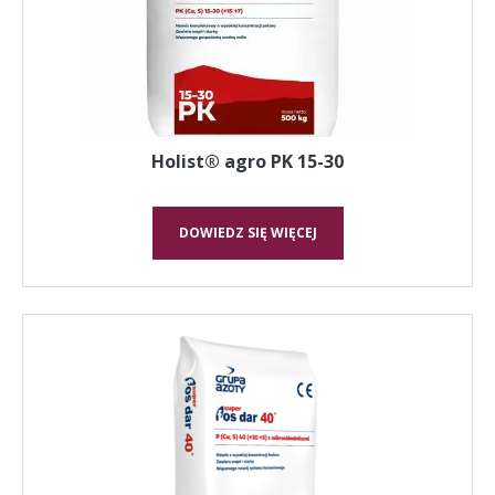
Holist® agro PK 15-30
DOWIEDZ SIĘ WIĘCEJ
Ten
produkt
ma
wiele
wariantów.
Opcje
można