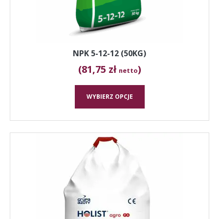
produktu
NPK 5-12-12 (50KG)
(81,75 zł
)
netto
WYBIERZ OPCJE