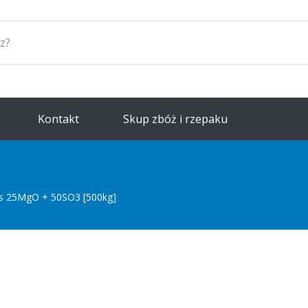
Kontakt
Skup zbóż i rzepaku
us 25MgO + 50SO3 [500kg]