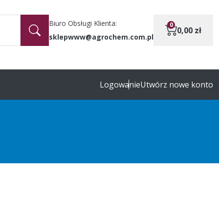
Biuro Obsługi Klienta:
0
0,00
zł
sklepwww@agrochem.com.pl
Logowanie
Utwórz nowe konto