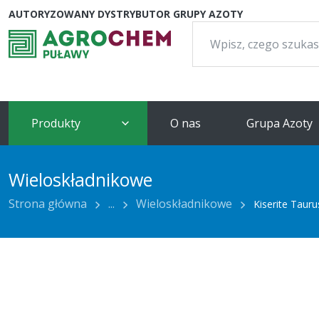
AUTORYZOWANY DYSTRYBUTOR GRUPY AZOTY
Szukaj:
Produkty
O nas
Grupa Azoty
Wieloskładnikowe
Strona główna
...
Wieloskładnikowe
Kiserite Taur