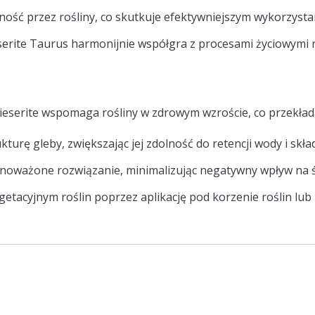
ność przez rośliny, co skutkuje efektywniejszym wykorzyst
rite Taurus harmonijnie współgra z procesami życiowymi ro
serite wspomaga rośliny w zdrowym wzroście, co przekłada 
kturę gleby, zwiększając jej zdolność do retencji wody i sk
równoważone rozwiązanie, minimalizując negatywny wpływ na
getacyjnym roślin poprzez aplikację pod korzenie roślin lu