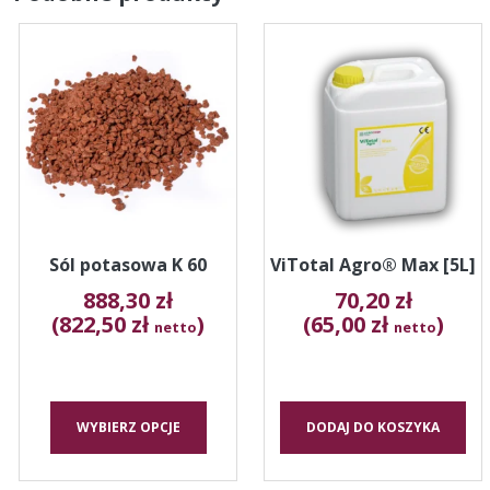
Ten
produkt
ma
wiele
wariantów.
Opcje
można
wybrać
na
stronie
Sól potasowa K 60
ViTotal Agro® Max [5L]
produktu
888,30
zł
70,20
zł
(822,50 zł
)
(65,00 zł
)
netto
netto
WYBIERZ OPCJE
DODAJ DO KOSZYKA