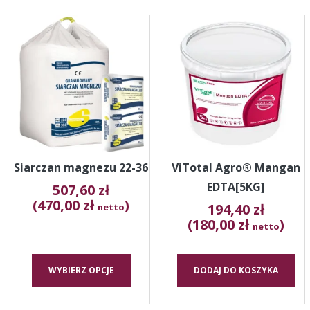
Ten
produkt
ma
wiele
wariantów.
Opcje
można
wybrać
na
stronie
Siarczan magnezu 22-36
ViTotal Agro® Mangan
produktu
EDTA[5KG]
507,60
zł
(470,00 zł
)
194,40
zł
netto
(180,00 zł
)
netto
WYBIERZ OPCJE
DODAJ DO KOSZYKA