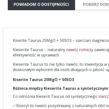
POWIADOM O DOSTĘPNOŚCI
POBIERZ DO
Kiserite Taurus 25MgO + 50SO3 – siarczan magnez
Kieserite Taurus – naturalny
nawóz rolnicz
y zawiera
efektywność w uprawach.
Kieserite Taurus to nie tylko nawóz, to inwestycja w
doskonałym wyborem dla osób dbających o jakość up
Kiserite Taurus 25MgO + 50SO3
Różnica między Kieserite Taurus a syntetycznym
Co odróżnia
Kieserit Taurus
od syntetycznego
siarc
✅Kizeryt to nawóz pozyskiwany z naturalnych złóż s