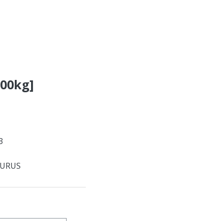
500kg]
3
URUS