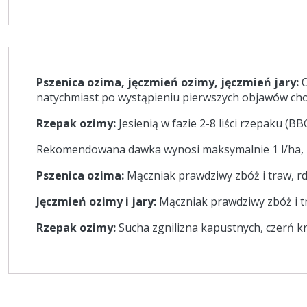
Pszenica ozima, jęczmień ozimy, jęczmień jary:
O
natychmiast po wystąpieniu pierwszych objawów ch
Rzepak ozimy:
Jesienią w fazie 2-8 liści rzepaku (
Rekomendowana dawka wynosi maksymalnie 1 l/ha, z
Pszenica ozima:
Mączniak prawdziwy zbóż i traw, rd
Jęczmień ozimy i jary:
Mączniak prawdziwy zbóż i tr
Rzepak ozimy:
Sucha zgnilizna kapustnych, czerń kr