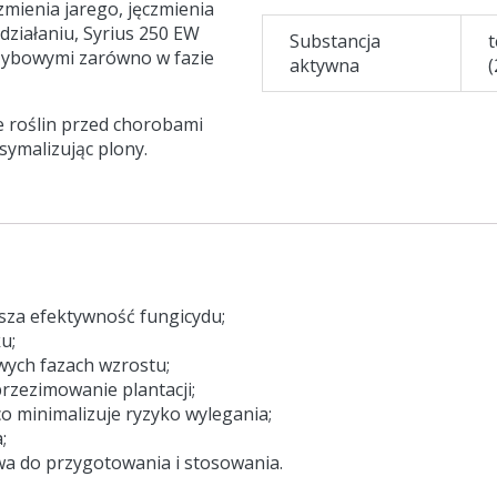
mienia jarego, jęczmienia
ziałaniu, Syrius 250 EW
Substancja
t
zybowymi zarówno w fazie
aktywna
(
e roślin przed chorobami
symalizując plony.
sza efektywność fungicydu;
u;
ych fazach wzrostu;
rzezimowanie plantacji;
o minimalizuje ryzyko wylegania;
;
twa do przygotowania i stosowania.