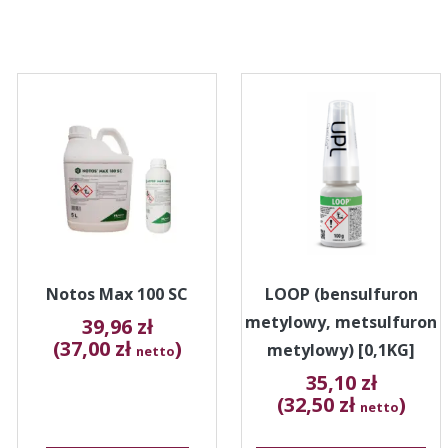
Ten
produkt
ma
wiele
wariantów.
Opcje
można
wybrać
na
stronie
Notos Max 100 SC
LOOP (bensulfuron
produktu
metylowy, metsulfuron
39,96
zł
(37,00 zł
)
metylowy) [0,1KG]
netto
35,10
zł
(32,50 zł
)
netto