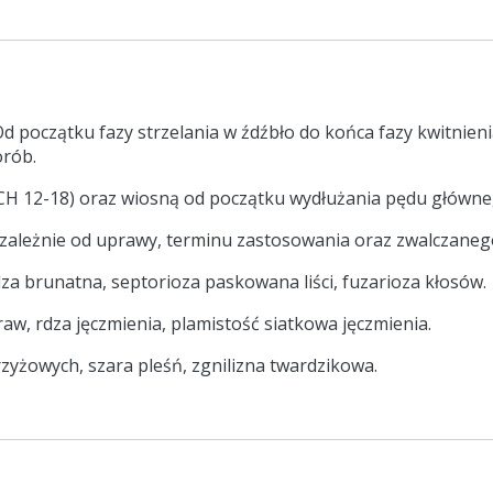
d początku fazy strzelania w źdźbło do końca fazy kwitnie
orób.
BBCH 12-18) oraz wiosną od początku wydłużania pędu główne
ależnie od uprawy, terminu zastosowania oraz zwalczaneg
za brunatna, septorioza paskowana liści, fuzarioza kłosów.
aw, rdza jęczmienia, plamistość siatkowa jęczmienia.
zyżowych, szara pleśń, zgnilizna twardzikowa.