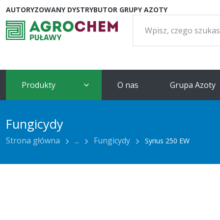
AUTORYZOWANY DYSTRYBUTOR GRUPY AZOTY
Szukaj:
Produkty
O nas
Grupa Azoty
Fungicydy
Strona główna
...
Fungicydy
Syrius 250 EW