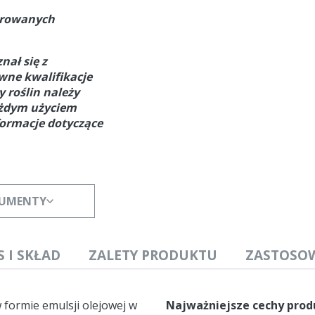
strowanych
nał się z
owne kwalifikacje
 roślin należy
ażdym użyciem
formacje dotyczące
KUMENTY
S I SKŁAD
ZALETY PRODUKTU
ZASTOSO
 formie emulsji olejowej w
Najważniejsze cechy prod