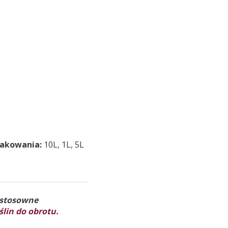
pakowania
10L, 1L, 5L
a stosowne
lin do obrotu
.