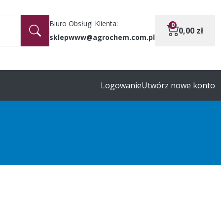
Biuro Obsługi Klienta:
0
0,00
zł
sklepwww@agrochem.com.pl
Logowanie
Utwórz nowe konto