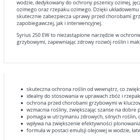
wodzie, dedykowany do ochrony pszenicy ozimej, jęcz
ozimego oraz rzepaku ozimego. Dzięki układowemu d
skutecznie zabezpiecza uprawy przed chorobami gr
zapobiegawczej, jak i interwencyjnej.
Syrius 250 EW to niezastąpione narzędzie w ochroni
grzybowymi, zapewniając zdrowy rozwój roślin i mak
skuteczna ochrona roślin od wewnątrz, co zwięk
idealny do stosowania w uprawach zbóż i rzepak
ochrona przed chorobami grzybowymi w kluczow
wzmacnia rośliny, zwiększając szanse na dobre p
pomaga w utrzymaniu zdrowych, silnych roślin, c
wpływa na zwiększenie efektywności plonowania
formuła w postaci emulsji olejowej w wodzie, ła