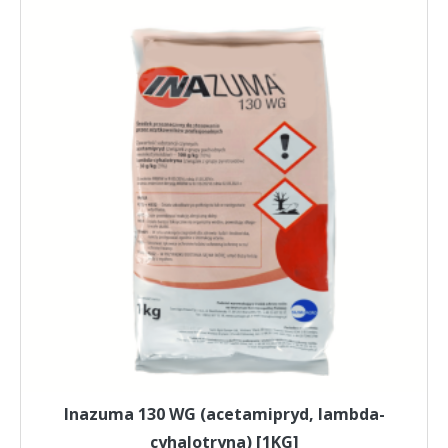
Inazuma 130 WG (acetamipryd, lambda-
cyhalotryna) [1KG]