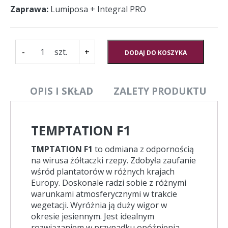
Zaprawa
Lumiposa + Integral PRO
ilość
-
+
DODAJ DO KOSZYKA
Rzepak
oz
TEMPTATION
OPIS I SKŁAD
ZALETY PRODUKTU
TEMPTATION F1
TMPTATION F1
to odmiana z odpornością
na wirusa żółtaczki rzepy. Zdobyła zaufanie
wśród plantatorów w różnych krajach
Europy. Doskonale radzi sobie z różnymi
warunkami atmosferycznymi w trakcie
wegetacji. Wyróżnia ją duży wigor w
okresie jesiennym. Jest idealnym
rozwiązaniem w przypadku opóźnienia