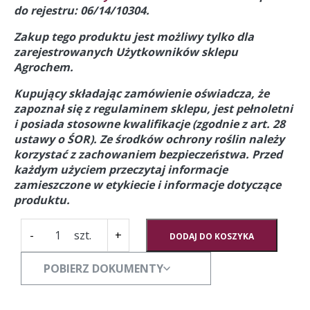
do rejestru: 06/14/10304.
Zakup tego produktu jest możliwy tylko dla
zarejestrowanych Użytkowników sklepu
Agrochem.
Kupujący składając zamówienie oświadcza, że
zapoznał się z regulaminem sklepu, jest pełnoletni
i posiada stosowne kwalifikacje (zgodnie z art. 28
ustawy o ŚOR).
Ze środków ochrony roślin należy
korzystać z zachowaniem bezpieczeństwa. Przed
każdym użyciem przeczytaj informacje
zamieszczone w etykiecie i informacje dotyczące
produktu.
ilość
-
+
DODAJ DO KOSZYKA
ROYALTY
(boskalid)
POBIERZ DOKUMENTY
[5KG]