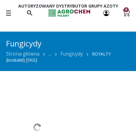
AUTORYZOWANY DYSTRYBUTOR GRUPY AZOTY
0
Fungicydy
Strona główna
...
Fungicydy
ROYALTY
(boskalid) [5KG]