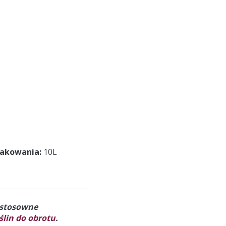
pakowania
10L
a stosowne
lin do obrotu
.