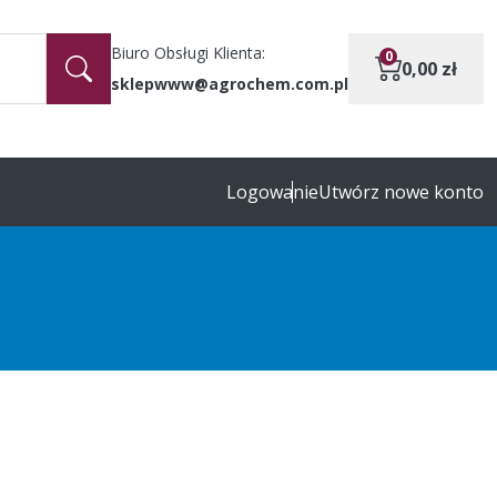
Biuro Obsługi Klienta:
0
0,00
zł
sklepwww@agrochem.com.pl
Logowanie
Utwórz nowe konto