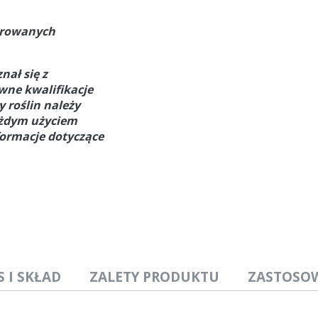
strowanych
nał się z
owne kwalifikacje
 roślin należy
ażdym użyciem
formacje dotyczące
S I SKŁAD
ZALETY PRODUKTU
ZASTOSO