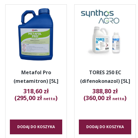
Metafol Pro
TORES 250 EC
(metamitron) [5L]
(difenokonazol) [5L]
318,60
zł
388,80
zł
(295,00 zł
)
(360,00 zł
)
netto
netto
DODAJ DO KOSZYKA
DODAJ DO KOSZYKA