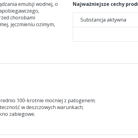
ądzania emulsji wodnej, o
Najważniejsze cechy prod
zapobiegawczego,
przed chorobami
Substancja aktywna
mej, jęczmieniu ozimym,
 średnio 100-krotnie mocniej z patogenem;
uteczność w deszczowych warunkach;
okno zabiegowe.