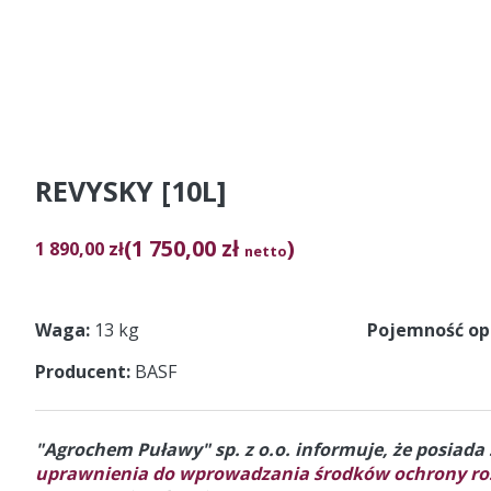
REVYSKY [10L]
(1 750,00 zł
)
1 890,00
zł
netto
Waga
13 kg
Pojemność o
Producent
BASF
"Agrochem Puławy" sp. z o.o. informuje, że posiad
uprawnienia do wprowadzania środków ochrony roś