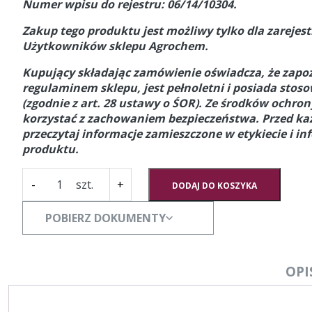
Numer wpisu do rejestru: 06/14/10304.
Zakup tego produktu jest możliwy tylko dla zareje
Użytkowników sklepu Agrochem.
Kupujący składając zamówienie oświadcza, że zapoz
regulaminem sklepu, jest pełnoletni i posiada stos
(zgodnie z art. 28 ustawy o ŚOR).
Ze środków ochrony
korzystać z zachowaniem bezpieczeństwa. Przed k
przeczytaj informacje zamieszczone w etykiecie i in
produktu.
ilość
-
+
DODAJ DO KOSZYKA
REVYSKY
[10L]
POBIERZ DOKUMENTY
OPI