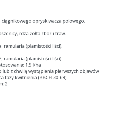
b ciągnikowego opryskiwacza polowego.
zenicy, rdza żółta zbóż i traw.
ramularia (plamistości liści).
ramularia (plamistości liści).
osowania: 1,5 l/ha
lub z chwilą wystąpienia pierwszych objawów
ca fazy kwitnienia (BBCH 30-69).
m: 2