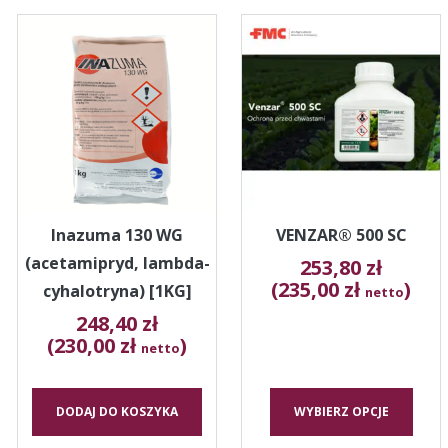
Ten
produkt
ma
wiele
wariantów.
Opcje
można
wybrać
na
stronie
Inazuma 130 WG
VENZAR® 500 SC
produktu
(acetamipryd, lambda-
253,80
zł
(235,00 zł
)
cyhalotryna) [1KG]
netto
248,40
zł
(230,00 zł
)
netto
DODAJ DO KOSZYKA
WYBIERZ OPCJE