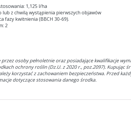
osowania: 1,125 l/ha
lub z chwilą wystąpienia pierwszych objawów
ca fazy kwitnienia (BBCH 30-69).
m: 2
 przez osoby pełnoletnie oraz posiadające kwalifikacje wy
odkach ochrony roślin (Dz.U. z 2020 r., poz.2097). Kupując ś
należy korzystać z zachowaniem bezpieczeństwa. Przed każ
rmacje dotyczące stosowania danego środka.