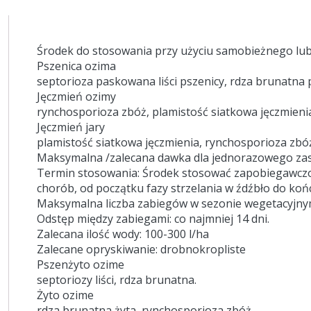
Środek do stosowania przy użyciu samobieżnego lu
Pszenica ozima
septorioza paskowana liści pszenicy, rdza brunatna ps
Jęczmień ozimy
rynchosporioza zbóż, plamistość siatkowa jęczmienia, 
Jęczmień jary
plamistość siatkowa jęczmienia, rynchosporioza zbóż, 
Maksymalna /zalecana dawka dla jednorazowego zast
Termin stosowania: Środek stosować zapobiegawczo 
chorób, od początku fazy strzelania w źdźbło do koń
Maksymalna liczba zabiegów w sezonie wegetacyjny
Odstęp między zabiegami: co najmniej 14 dni.
Zalecana ilość wody: 100-300 l/ha
Zalecane opryskiwanie: drobnokropliste
Pszenżyto ozime
septoriozy liści, rdza brunatna.
Żyto ozime
rdza brunatna żyta, rynchosporioza zbóż.