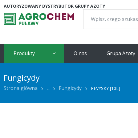
AUTORYZOWANY DYSTRYBUTOR GRUPY AZOTY
Szukaj:
Produkty
O nas
Grupa Azoty
Fungicydy
Strona główna
...
Fungicydy
REVYSKY [10L]