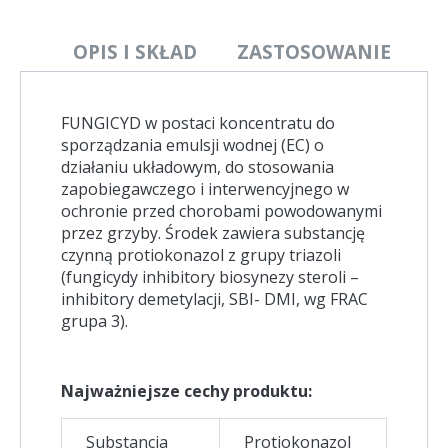
(protiokonazol)
[1L]
OPIS I SKŁAD
ZASTOSOWANIE
FUNGICYD w postaci koncentratu do
sporządzania emulsji wodnej (EC) o
działaniu układowym, do stosowania
zapobiegawczego i interwencyjnego w
ochronie przed chorobami powodowanymi
przez grzyby. Środek zawiera substancję
czynną protiokonazol z grupy triazoli
(fungicydy inhibitory biosynezy steroli –
inhibitory demetylacji, SBI- DMI, wg FRAC
grupa 3).
Najważniejsze cechy produktu:
Substancja
Protiokonazol