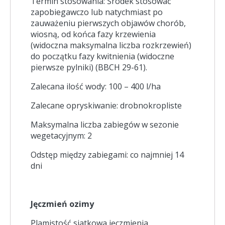
Termin stosowania: Środek stosować
zapobiegawczo lub natychmiast po
zauważeniu pierwszych objawów chorób,
wiosną, od końca fazy krzewienia
(widoczna maksymalna liczba rozkrzewień)
do początku fazy kwitnienia (widoczne
pierwsze pylniki) (BBCH 29-61).
Zalecana ilość wody: 100 – 400 l/ha
Zalecane opryskiwanie: drobnokropliste
Maksymalna liczba zabiegów w sezonie
wegetacyjnym: 2
Odstęp między zabiegami: co najmniej 14
dni
Jęczmień ozimy
Plamistość siatkowa jęczmienia