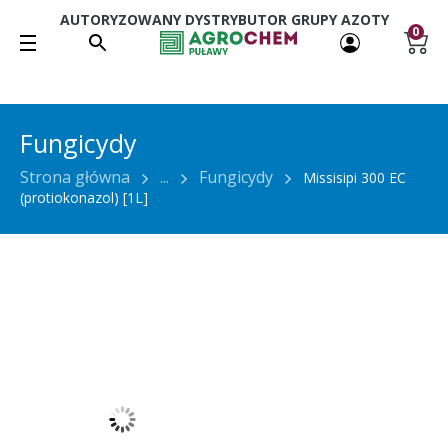
AUTORYZOWANY DYSTRYBUTOR GRUPY AZOTY
0
Fungicydy
Strona główna
...
Fungicydy
Missisipi 300 EC
(protiokonazol) [1L]