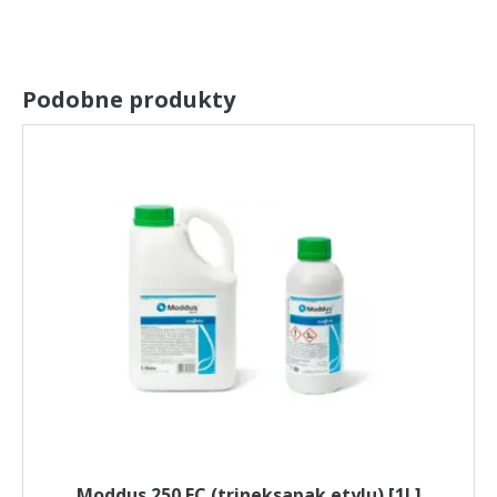
Podobne produkty
Moddus 250 EC (trineksapak etylu) [1L]