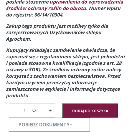
posiada stosowne
uprawnienia do wprowadzania
środków ochrony roślin do obrotu
. Numer wpisu
do rejestru: 06/14/10304.
Zakup tego produktu jest możliwy tylko dla
zarejestrowanych Użytkowników sklepu
Agrochem.
Kupujący składając zamówienie oświadcza, że
zapoznał się z regulaminem sklepu, jest pełnoletni
i posiada stosowne kwalifikacje (zgodnie z art. 28
ustawy o ŚOR).
Ze środków ochrony roślin należy
korzystać z zachowaniem bezpieczeństwa. Przed
każdym użyciem przeczytaj informacje
zamieszczone w etykiecie i informacje dotyczące
produktu.
ilość
-
+
DODAJ DO KOSZYKA
Missisipi
300
POBIERZ DOKUMENTY
EC