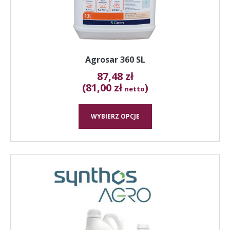
stronie
produktu
Agrosar 360 SL
87,48
zł
(81,00 zł
)
netto
WYBIERZ OPCJE