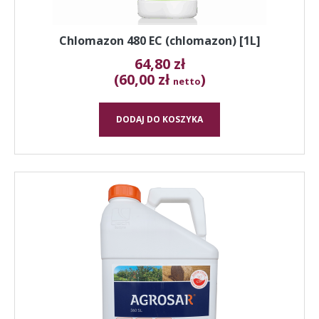
Chlomazon 480 EC (chlomazon) [1L]
64,80
zł
(60,00 zł
)
netto
DODAJ DO KOSZYKA
Ten
produkt
ma
wiele
wariantów.
Opcje
można
wybrać
na