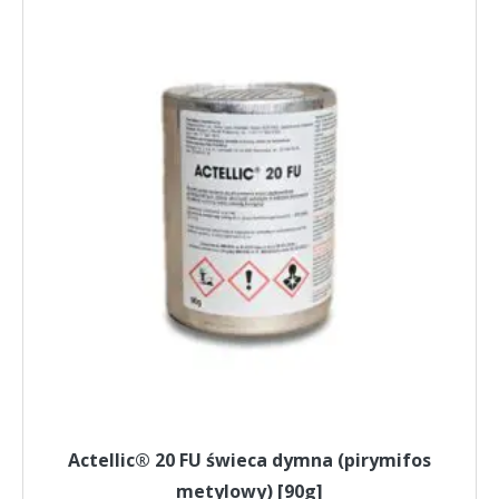
produkt
ma
wiele
wariantów.
Opcje
można
wybrać
na
stronie
produktu
Actellic® 20 FU świeca dymna (pirymifos
metylowy) [90g]