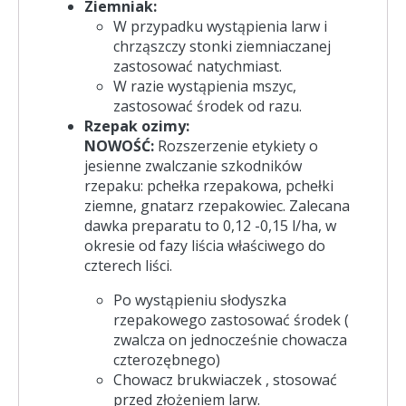
Ziemniak:
W przypadku wystąpienia larw i
chrząszczy stonki ziemniaczanej
zastosować natychmiast.
W razie wystąpienia mszyc,
zastosować środek od razu.
Rzepak ozimy:
NOWOŚĆ:
Rozszerzenie etykiety o
jesienne zwalczanie szkodników
rzepaku: pchełka rzepakowa, pchełki
ziemne, gnatarz rzepakowiec. Zalecana
dawka preparatu to 0,12 -0,15 l/ha, w
okresie od fazy liścia właściwego do
czterech liści.
Po wystąpieniu słodyszka
rzepakowego zastosować środek (
zwalcza on jednocześnie chowacza
czterozębnego)
Chowacz brukwiaczek , stosować
przed złożeniem larw.