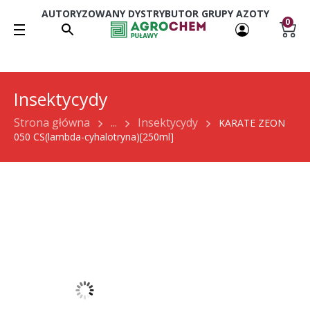
AUTORYZOWANY DYSTRYBUTOR GRUPY AZOTY
0
Insektycydy
Strona główna
...
Insektycydy
KARATE ZEON
050 CS(lambda-cyhalotryna)[250ml]