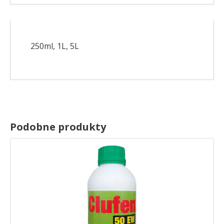
250ml, 1L, 5L
Podobne produkty
Ten
produkt
ma
wiele
wariantów.
Opcje
można
wybrać