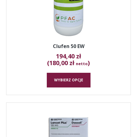
na
stronie
produktu
Clufen 50 EW
194,40
zł
(180,00 zł
)
netto
WYBIERZ OPCJE