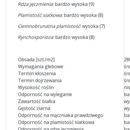
Rdza jęczmienia
: bardzo wysoka (9)
Plamistość siatkowa
: bardzo wysoka (8)
Ciemnobrunatna plamistość
: wysoka (7)
Rynchosporioza
: bardzo wysoka (8)
Obsada [szt./m2]
28
Wymagania glebowe
śr
Termin kłoszenia
śr
Termin dojrzewania
śr
Wysokość roślin
ni
Odporność na wyleganie
ba
Zawartość białka
wy
Gęstość ziarna
wy
Odporność na mączniaka prawdziwego
ba
Odporność na plamistość siatkowa
ba
Odporność na rdzę jęczmienia
ba