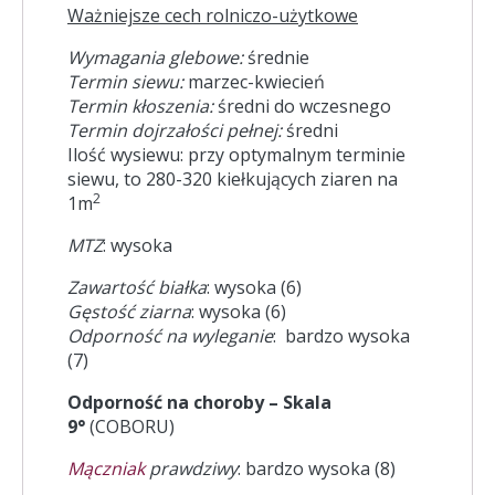
Ważniejsze cech rolniczo-użytkowe
Wymagania glebowe:
średnie
Termin siewu:
marzec-kwiecień
Termin kłoszenia:
średni do wczesnego
Termin dojrzałości pełnej:
średni
Ilość wysiewu: przy optymalnym terminie
siewu, to 280-320 kiełkujących ziaren na
2
1m
MTZ
: wysoka
Zawartość białka
: wysoka (6)
Gęstość ziarna
: wysoka (6)
Odporność na wyleganie
: bardzo wysoka
(7)
Odporność na choroby – Skala
9°
(COBORU)
Mączniak
prawdziwy
: bardzo wysoka (8)