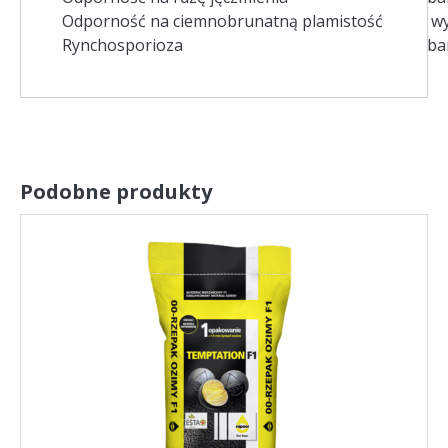
Odporność na ciemnobrunatną plamistość
wy
Rynchosporioza
ba
Podobne produkty