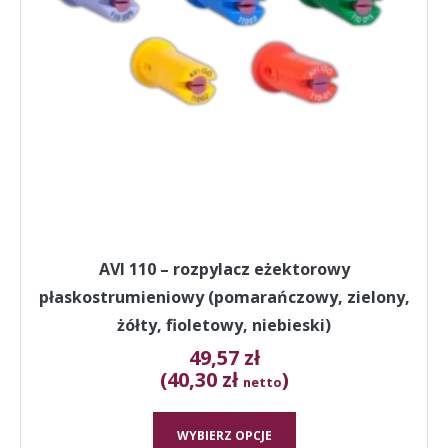
wybrać
na
stronie
produktu
AVI 110 – rozpylacz eżektorowy
płaskostrumieniowy (pomarańczowy, zielony,
żółty, fioletowy, niebieski)
49,57
zł
(40,30 zł
)
netto
WYBIERZ OPCJE