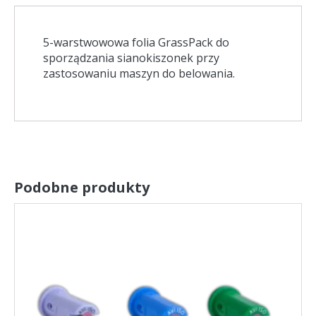
5-warstwowowa folia GrassPack do
sporządzania sianokiszonek przy
zastosowaniu maszyn do belowania.
Podobne produkty
Ten
produkt
ma
wiele
wariantów.
Opcje
można