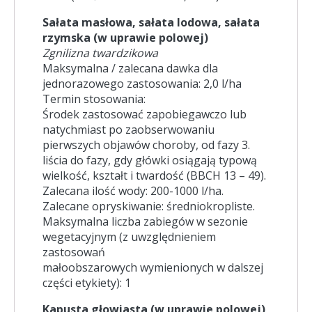
Sałata masłowa, sałata lodowa, sałata
rzymska (w uprawie polowej)
Zgnilizna twardzikowa
Maksymalna / zalecana dawka dla
jednorazowego zastosowania: 2,0 l/ha
Termin stosowania:
Środek zastosować zapobiegawczo lub
natychmiast po zaobserwowaniu
pierwszych objawów choroby, od fazy 3.
liścia do fazy, gdy główki osiągają typową
wielkość, kształt i twardość (BBCH 13 – 49).
Zalecana ilość wody: 200-1000 l/ha.
Zalecane opryskiwanie: średniokropliste.
Maksymalna liczba zabiegów w sezonie
wegetacyjnym (z uwzględnieniem
zastosowań
małoobszarowych wymienionych w dalszej
części etykiety): 1
Kapusta głowiasta (w uprawie polowej)