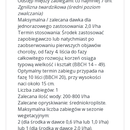
Odstęp między zabiegami: co najmniej 7 dni.
Zgnilizna twardzikowa (średni poziom
zwalczania)
Maksymalna / zalecana dawka dla
jednorazowego zastosowania: 2,0 l/ha
Termin stosowania: Środek zastosować
zapobiegawczo lub natychmiast po
zaobserwowaniu pierwszych objawów
choroby, od fazy 4. liścia do fazy
całkowitego rozwoju; korzeń osiąga
typową wielkość i kształt (BBCH 14 – 49).
Optymalny termin zabiegu przypada na
fazę 10 liści (BBCH 20), przy wysokości
naci około 15 cm.
Liczba zabiegów: 1
Zalecana ilość wody: 200-800 l/ha
Zalecane opryskiwanie: średniokropliste.
Maksymalna liczba zabiegów w sezonie
wegetacyjnym:
2 (dla środka w dawce 0,6 l/ha lub 1,0 l/ha)
lub 1 (dla środka w dawce 2,0 l/ha).