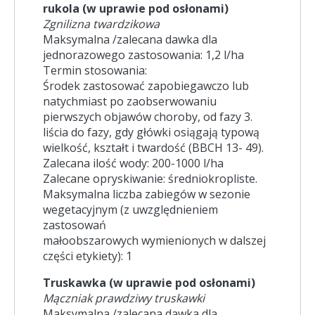
rukola (w uprawie
pod osłonami)
Zgnilizna twardzikowa
Maksymalna /zalecana dawka dla
jednorazowego zastosowania: 1,2 l/ha
Termin stosowania:
Środek zastosować zapobiegawczo lub
natychmiast po zaobserwowaniu
pierwszych objawów choroby, od fazy 3.
liścia do fazy, gdy główki osiągają typową
wielkość, kształt i twardość (BBCH 13- 49).
Zalecana ilość wody: 200-1000 l/ha
Zalecane opryskiwanie: średniokropliste.
Maksymalna liczba zabiegów w sezonie
wegetacyjnym (z uwzględnieniem
zastosowań
małoobszarowych wymienionych w dalszej
części etykiety): 1
Truskawka (w uprawie pod osłonami)
Mączniak prawdziwy truskawki
Maksymalna /zalecana dawka dla