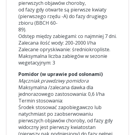
pierwszych objawów choroby,
od fazy gdy otwarte są pierwsze kwiaty
(pierwszego rzędu -A) do fazy drugiego
zbioru (BBCH 60-
89).
Odstęp między zabiegami: co najmniej 7 dni.
Zalecana ilość wody: 200-2000 l/ha
Zalecane opryskiwanie: średniokropliste.
Maksymalna liczba zabiegów w sezonie
wegetacyjnym: 3
Pomidor (w uprawie pod osłonami)
Mączniak prawdziwy pomidora
Maksymalna /zalecana dawka dla
jednorazowego zastosowania: 0,6 l/ha
Termin stosowania:
Środek stosować zapobiegawczo lub
natychmiast po zaobserwowaniu
pierwszych objawów choroby, od fazy gdy
widoczny jest pierwszy kwiatostan
(pierwszy pąk podniesiony) do fazy pełnej