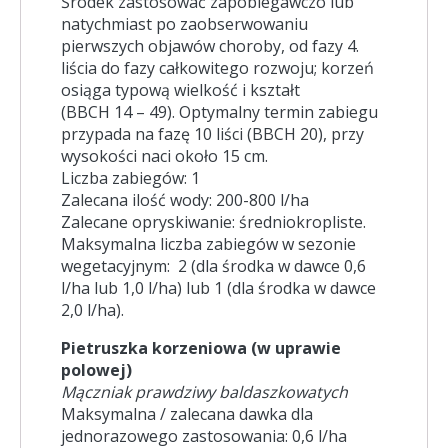
Środek zastosować zapobiegawczo lub
natychmiast po zaobserwowaniu
pierwszych objawów choroby, od fazy 4.
liścia do fazy całkowitego rozwoju; korzeń
osiąga typową wielkość i kształt
(BBCH 14 – 49). Optymalny termin zabiegu
przypada na fazę 10 liści (BBCH 20), przy
wysokości naci około 15 cm.
Liczba zabiegów: 1
Zalecana ilość wody: 200-800 l/ha
Zalecane opryskiwanie: średniokropliste.
Maksymalna liczba zabiegów w sezonie
wegetacyjnym: 2 (dla środka w dawce 0,6
l/ha lub 1,0 l/ha) lub 1 (dla środka w dawce
2,0 l/ha).
Pietruszka korzeniowa (w uprawie
polowej)
Mączniak prawdziwy baldaszkowatych
Maksymalna / zalecana dawka dla
jednorazowego zastosowania: 0,6 l/ha