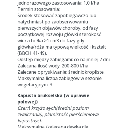
jednorazowego zastosowania: 1,0 l/ha
Termin stosowania:
Środek stosować zapobiegawczo lub
natychmiast po zaobserwowaniu
pierwszych objawów choroby, od fazy
początkowej rozwoju główki szerokość
wierzchołka >1 cm3 do fazy gdy
główka/róża ma typową wielkość i kształt
(BBCH 41-49).
Odstęp między zabiegami: co najmniej 7 dni.
Zalecana ilość wody: 200-800 l/ha
Zalecane opryskiwanie: średniokropliste.
Maksymalna liczba zabiegów w sezonie
wegetacyjnym: 3
Kapusta brukselska (w uprawie
polowej)
Czerń krzyżowych(średni poziom
zwalczania), plamistość pierścieniowa
kapustnych.
Maksymalna /zalecana dawka dla