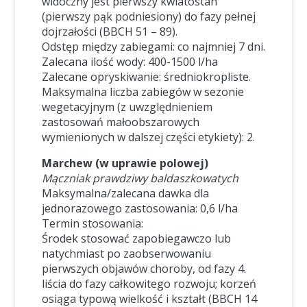
widoczny jest pierwszy kwiatostan
(pierwszy pąk podniesiony) do fazy pełnej
dojrzałości (BBCH 51 – 89).
Odstęp między zabiegami: co najmniej 7 dni.
Zalecana ilość wody: 400-1500 l/ha
Zalecane opryskiwanie: średniokropliste.
Maksymalna liczba zabiegów w sezonie
wegetacyjnym (z uwzględnieniem
zastosowań małoobszarowych
wymienionych w dalszej części etykiety): 2.
Marchew (w uprawie polowej)
Mączniak prawdziwy baldaszkowatych
Maksymalna/zalecana dawka dla
jednorazowego zastosowania: 0,6 l/ha
Termin stosowania:
Środek stosować zapobiegawczo lub
natychmiast po zaobserwowaniu
pierwszych objawów choroby, od fazy 4.
liścia do fazy całkowitego rozwoju; korzeń
osiąga typową wielkość i kształt (BBCH 14