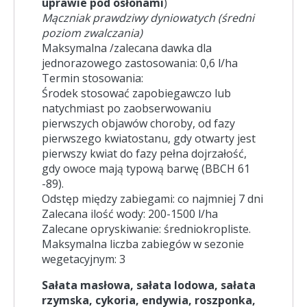
uprawie pod osłonami
)
Mączniak prawdziwy dyniowatych (średni
poziom zwalczania)
Maksymalna /zalecana dawka dla
jednorazowego zastosowania: 0,6 l/ha
Termin stosowania:
Środek stosować zapobiegawczo lub
natychmiast po zaobserwowaniu
pierwszych objawów choroby, od fazy
pierwszego kwiatostanu, gdy otwarty jest
pierwszy kwiat do fazy pełna dojrzałość,
gdy owoce mają typową barwę (BBCH 61
-89).
Odstęp między zabiegami: co najmniej 7 dni
Zalecana ilość wody: 200-1500 l/ha
Zalecane opryskiwanie: średniokropliste.
Maksymalna liczba zabiegów w sezonie
wegetacyjnym: 3
Sałata masłowa, sałata lodowa, sałata
rzymska, cykoria, endywia, roszponka,