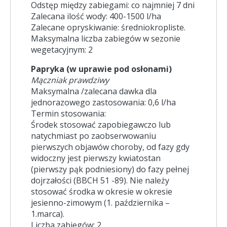
Odstęp między zabiegami: co najmniej 7 dni
Zalecana ilość wody: 400-1500 l/ha
Zalecane opryskiwanie: średniokropliste.
Maksymalna liczba zabiegów w sezonie
wegetacyjnym: 2
Papryka (w uprawie pod osłonami)
Mączniak prawdziwy
Maksymalna /zalecana dawka dla
jednorazowego zastosowania: 0,6 l/ha
Termin stosowania:
Środek stosować zapobiegawczo lub
natychmiast po zaobserwowaniu
pierwszych objawów choroby, od fazy gdy
widoczny jest pierwszy kwiatostan
(pierwszy pąk podniesiony) do fazy pełnej
dojrzałości (BBCH 51 -89). Nie należy
stosować środka w okresie w okresie
jesienno-zimowym (1. października –
1.marca).
Liczba zabiegów: 2