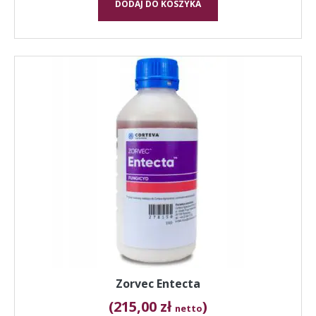
DODAJ DO KOSZYKA
Zorvec Entecta
(215,00 zł
)
netto