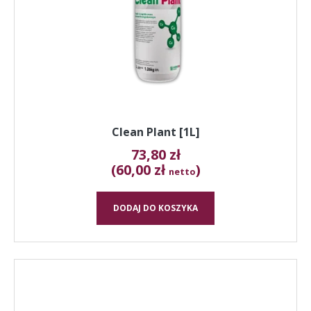
Clean Plant [1L]
73,80
zł
(60,00 zł
)
netto
DODAJ DO KOSZYKA
Ten
produkt
ma