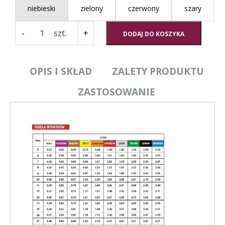
niebieski
zielony
czerwony
szary
ilość
-
+
DODAJ DO KOSZYKA
ATR
60-
rozpylacz
ceramiczny
OPIS I SKŁAD
ZALETY PRODUKTU
wirowy
ZASTOSOWANIE
o
pustym
stożku
(zielony,
niebieski,
czerwony,
szary)