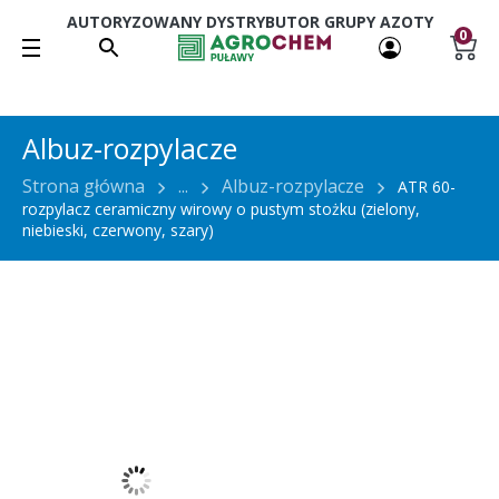
AUTORYZOWANY DYSTRYBUTOR GRUPY AZOTY
0
Albuz-rozpylacze
Strona główna
...
Albuz-rozpylacze
ATR 60-
rozpylacz ceramiczny wirowy o pustym stożku (zielony,
niebieski, czerwony, szary)