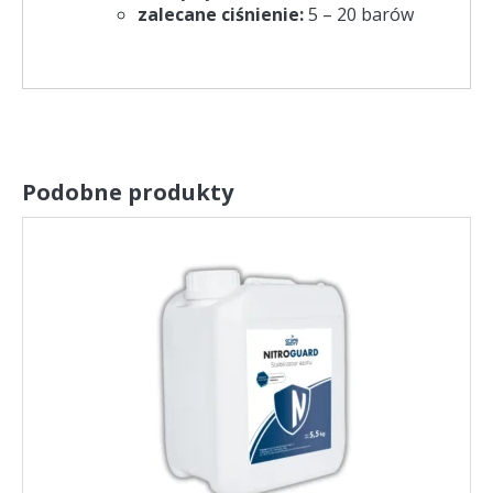
zalecane ciśnienie:
5 – 20 barów
Podobne produkty
Ten
produkt
ma
wiele
wariantów.
Opcje
można
wybrać
na
stronie
produktu