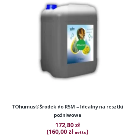
wiele
wariantów.
Opcje
można
wybrać
na
stronie
produktu
TOhumus®Środek do RSM – Idealny na resztki
pożniwowe
172,80
zł
(160,00 zł
)
netto