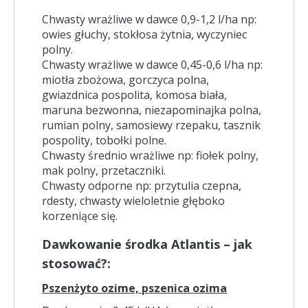
Chwasty wrażliwe w dawce 0,9-1,2 l/ha np:
owies głuchy, stokłosa żytnia, wyczyniec
polny.
Chwasty wrażliwe w dawce 0,45-0,6 l/ha np:
miotła zbożowa, gorczyca polna,
gwiazdnica pospolita, komosa biała,
maruna bezwonna, niezapominajka polna,
rumian polny, samosiewy rzepaku, tasznik
pospolity, tobołki polne.
Chwasty średnio wrażliwe np: fiołek polny,
mak polny, przetaczniki.
Chwasty odporne np: przytulia czepna,
rdesty, chwasty wieloletnie głęboko
korzeniące się.
Dawkowanie środka Atlantis – jak
stosować?:
Pszenżyto ozime, pszenica ozima