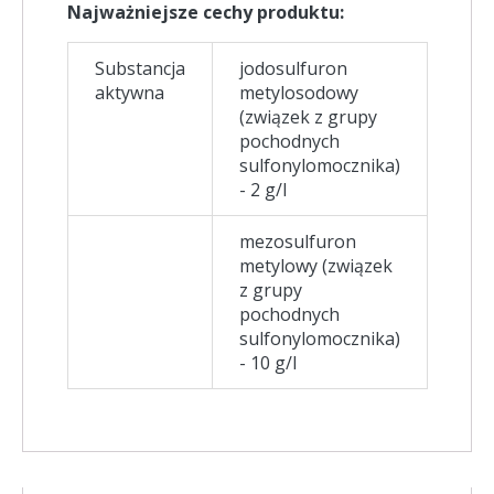
Najważniejsze cechy produktu:
Substancja
jodosulfuron
aktywna
metylosodowy
(związek z grupy
pochodnych
sulfonylomocznika)
- 2 g/l
mezosulfuron
metylowy (związek
z grupy
pochodnych
sulfonylomocznika)
- 10 g/l