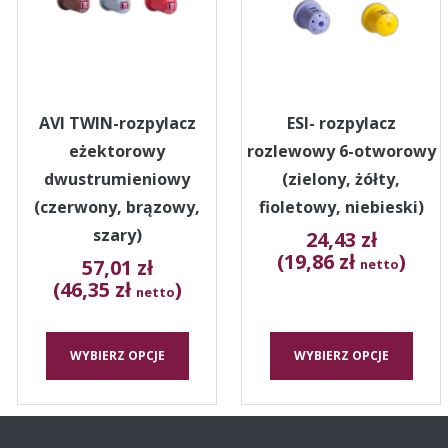
wariantów.
wariantów.
Opcje
Opcje
można
można
wybrać
wybrać
na
na
stronie
stronie
AVI TWIN-rozpylacz
ESI- rozpylacz
produktu
produktu
eżektorowy
rozlewowy 6-otworowy
dwustrumieniowy
(zielony, żółty,
(czerwony, brązowy,
fioletowy, niebieski)
szary)
24,43
zł
(19,86 zł
)
57,01
zł
netto
(46,35 zł
)
netto
WYBIERZ OPCJE
WYBIERZ OPCJE