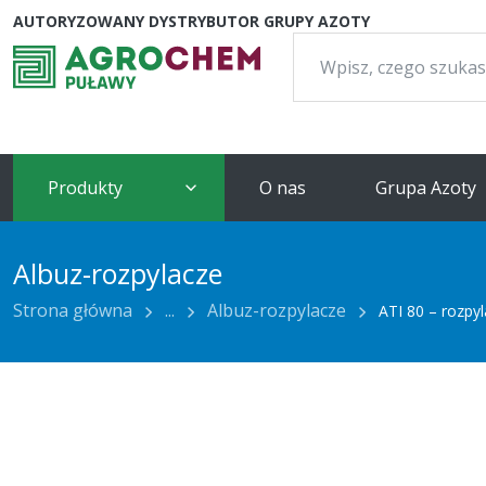
AUTORYZOWANY DYSTRYBUTOR GRUPY AZOTY
Szukaj:
Produkty
O nas
Grupa Azoty
Albuz-rozpylacze
Strona główna
...
Albuz-rozpylacze
ATI 80 – rozpy