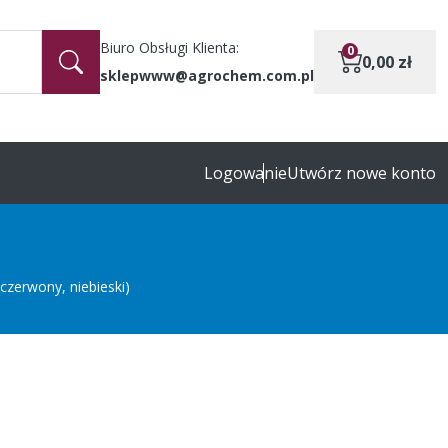
Biuro Obsługi Klienta:
0
0,00
zł
sklepwww@agrochem.com.pl
Logowanie
Utwórz nowe konto
czerwony, niebieski)