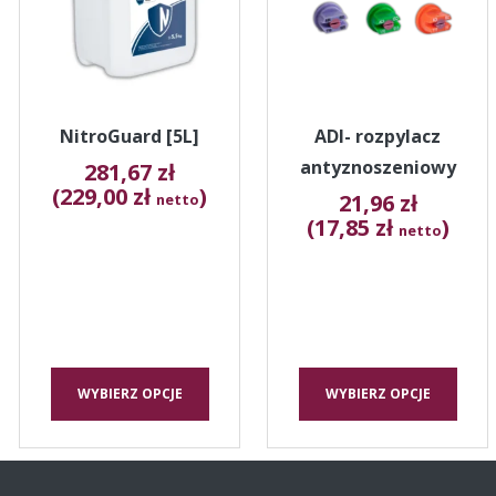
wariantów.
wariantów.
Opcje
Opcje
można
można
wybrać
wybrać
na
na
stronie
stronie
NitroGuard [5L]
ADI- rozpylacz
produktu
produktu
antyznoszeniowy
281,67
zł
(229,00 zł
)
21,96
zł
netto
(17,85 zł
)
netto
WYBIERZ OPCJE
WYBIERZ OPCJE