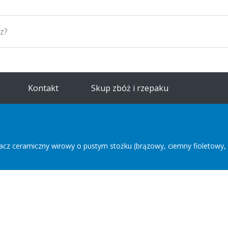
Kontakt
Skup zbóż i rzepaku
lacz ceramiczny wirowy o pustym stożku (brązowy, ciemny fioletowy, 