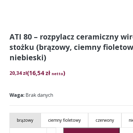
ATI 80 – rozpylacz ceramiczny w
stożku (brązowy, ciemny fioletow
niebieski)
(16,54 zł
)
20,34
zł
netto
Waga
Brak danych
brązowy
ciemny fioletowy
czerwony
ni
ilość