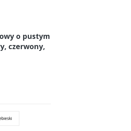
irowy o pustym
y, czerwony,
ebieski