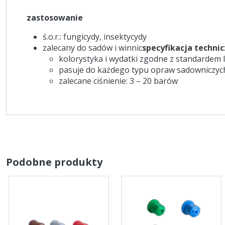
zastosowanie
ś.o.r.: fungicydy, insektycydy
zalecany do sadów i winnic
specyfikacja techni
kolorystyka i wydatki zgodne z standardem 
pasuje do każdego typu opraw sadowniczyc
zalecane ciśnienie: 3 – 20 barów
Podobne produkty
Ten
Ten
produkt
produkt
ma
ma
wiele
wiele