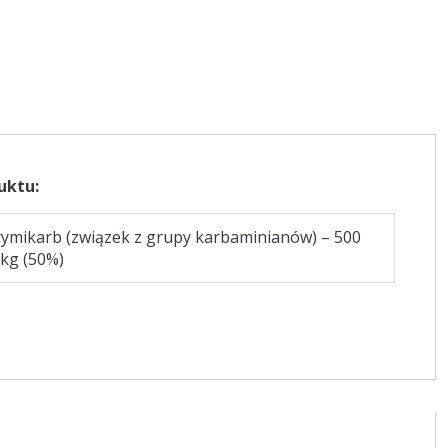
uktu:
rymikarb (związek z grupy karbaminianów) – 500
/kg (50%)