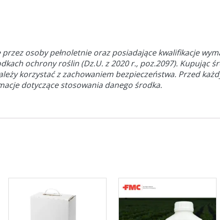
 przez osoby pełnoletnie oraz posiadające kwalifikacje wy
odkach ochrony roślin (Dz.U. z 2020 r., poz.2097). Kupując ś
należy korzystać z zachowaniem bezpieczeństwa. Przed każ
rmacje dotyczące stosowania danego środka.
Ten
produkt
ma
wiele