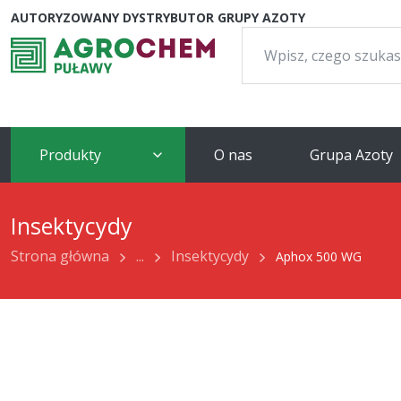
AUTORYZOWANY DYSTRYBUTOR GRUPY AZOTY
Szukaj:
Produkty
O nas
Grupa Azoty
Insektycydy
Strona główna
...
Insektycydy
Aphox 500 WG