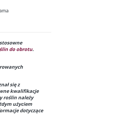
ama
a stosowne
lin do obrotu
.
strowanych
nał się z
owne kwalifikacje
 roślin należy
ażdym użyciem
formacje dotyczące