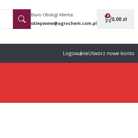
Biuro Obsługi Klienta:
0
0,00
zł
sklepwww@agrochem.com.pl
Logowanie
Utwórz nowe konto