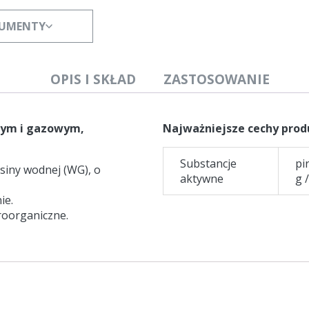
KUMENTY
OPIS I SKŁAD
ZASTOSOWANIE
wym i gazowym,
Najważniejsze cechy prod
Substancje
pi
siny wodnej (WG), o
aktywne
g 
ie.
roorganiczne.