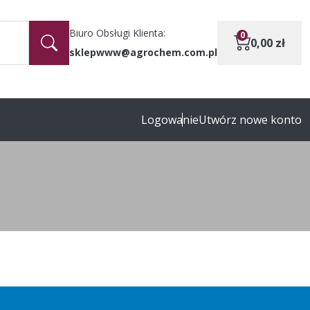
Biuro Obsługi Klienta:
0
0,00
zł
sklepwww@agrochem.com.pl
Logowanie
Utwórz nowe konto