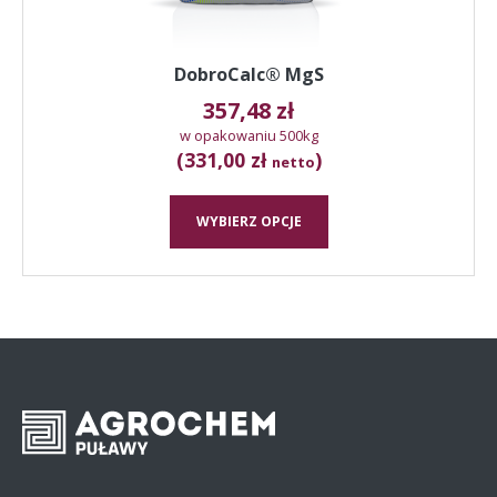
DobroCalc® MgS
357,48
zł
w opakowaniu 500kg
(331,00 zł
)
netto
WYBIERZ OPCJE