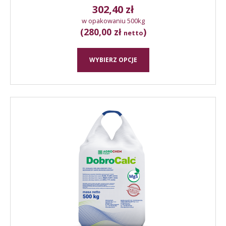
302,40
zł
w opakowaniu 500kg
(280,00 zł
)
netto
WYBIERZ OPCJE
Ten
produkt
ma
wiele
wariantów.
Opcje
można
wybrać
na
stronie
produktu