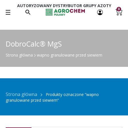
AUTORYZOWANY DYSTRYBUTOR GRUPY AZOTY
0
DobroCalc® MgS
Strona główna
wapno granulowane przed siewiem
Strona główna
Produkty oznaczone “wapno
granulowane przed siewiem”