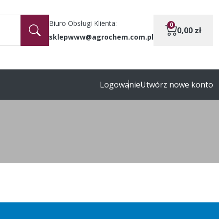
Biuro Obsługi Klienta:
0
0,00
zł
sklepwww@agrochem.com.pl
Logowanie
Utwórz nowe konto