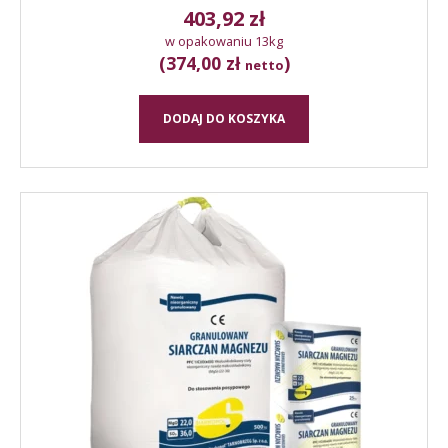
403,92
zł
w opakowaniu 13kg
(374,00 zł
)
netto
DODAJ DO KOSZYKA
Ten
produkt
ma
wiele
wariantów.
Opcje
można
wybrać
na
stronie
produktu