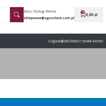
Biuro Obsługi Klienta:
0
0,00
zł
sklepwww@agrochem.com.pl
Logowanie
Utwórz nowe konto