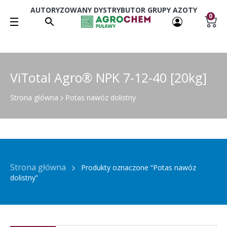
AUTORYZOWANY DYSTRYBUTOR GRUPY AZOTY
0
ViTotal Agro® NPK 7-12-40 [20kg]
Strona główna
Potas nawóz dolistny
Strona główna
Produkty oznaczone “Potas nawóz
dolistny”