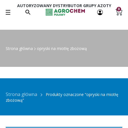
AUTORYZOWANY DYSTRYBUTOR GRUPY AZOTY
0
Strona główna
opryski na miotłę zbożową
Strona główna
Produkty oznaczone “opryski na miotłę
zbożową”