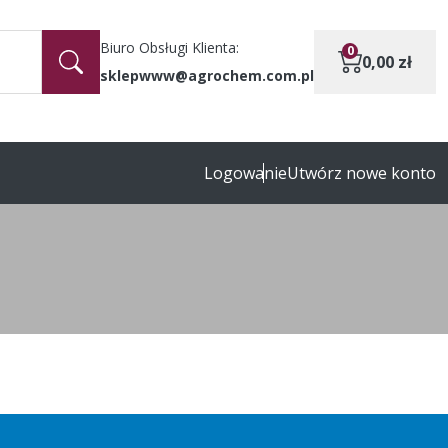
Biuro Obsługi Klienta:
0
0,00
zł
sklepwww@agrochem.com.pl
Logowanie
Utwórz nowe konto