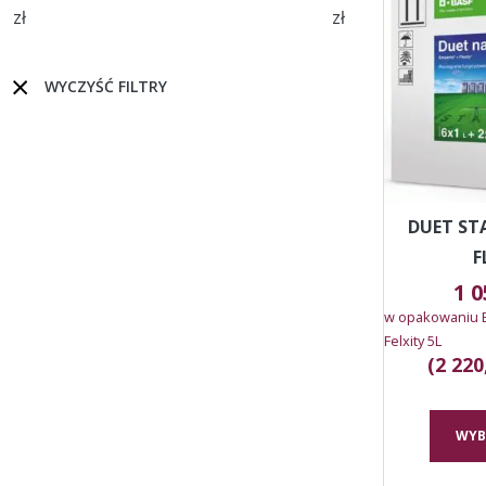
zł
zł
WYCZYŚĆ FILTRY
DUET ST
F
1 
w opakowaniu Em
Felxity 5L
(2 220
WYB