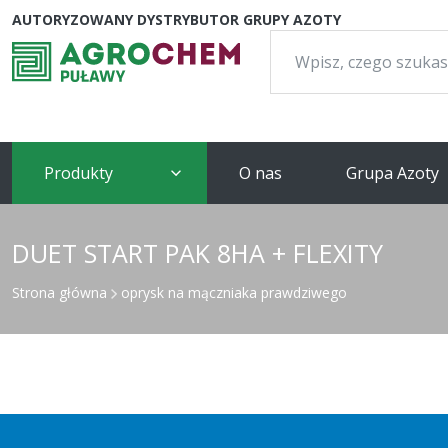
AUTORYZOWANY DYSTRYBUTOR GRUPY AZOTY
Szukaj:
Produkty
O nas
Grupa Azoty
DUET START PAK 8HA + FLEXITY
Strona główna
oprysk na mączniaka prawdziwego