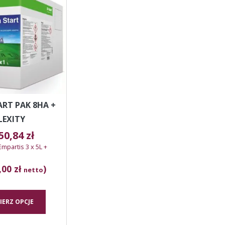
ma
wiele
wariantów.
Opcje
można
wybrać
na
stronie
produktu
ART PAK 8HA +
LEXITY
050,84
zł
partis 3 x 5L +
,00 zł
)
netto
IERZ OPCJE