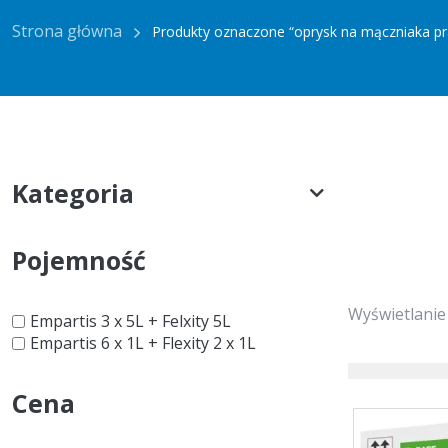
Strona główna
Produkty oznaczone “oprysk na mączniaka p
Kategoria
Pojemność
Wyświetlanie
Empartis 3 x 5L + Felxity 5L
Empartis 6 x 1L + Flexity 2 x 1L
Cena