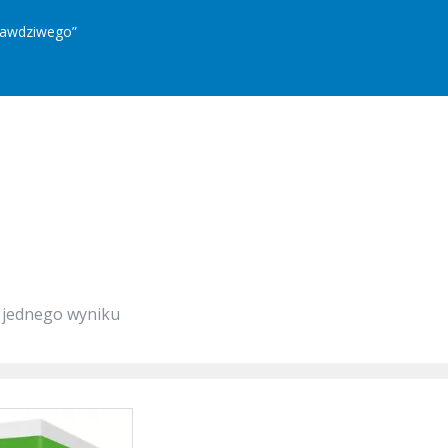
rawdziwego”
 jednego wyniku
Ten
produkt