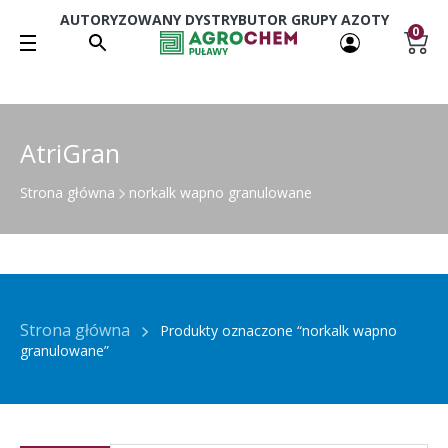
AUTORYZOWANY DYSTRYBUTOR GRUPY AZOTY
0
AtriGran
Strona główna
norkalk wapno granulowane
Strona główna
Produkty oznaczone “norkalk wapno
granulowane”