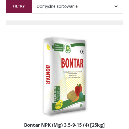
FILTRY
Ten
produkt
ma
wiele
wariantów.
Opcje
można
wybrać
na
stronie
produktu
Bontar NPK (Mg) 3,5-9-15 (4) [25kg]