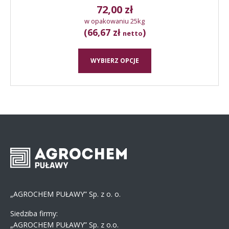
72,00
zł
w opakowaniu 25kg
(66,67 zł
)
netto
WYBIERZ OPCJE
„AGROCHEM PUŁAWY” Sp. z o. o.
Siedziba firmy:
„AGROCHEM PUŁAWY” Sp. z o.o.