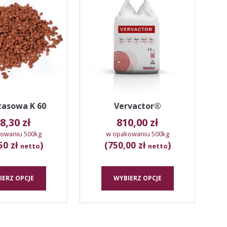
ma
ma
wiele
wiele
wariantów.
wariantów.
Opcje
Opcje
można
można
wybrać
wybrać
na
na
stronie
stronie
produktu
produktu
tasowa K 60
Vervactor®
8,30
zł
810,00
zł
owaniu 500kg
w opakowaniu 500kg
50 zł
)
(750,00 zł
)
netto
netto
IERZ OPCJE
WYBIERZ OPCJE