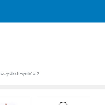
 wszystkich wyników: 2
Ten
Ten
produkt
produkt