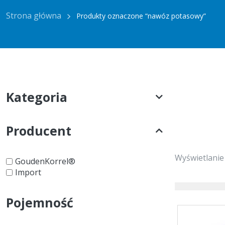
Strona główna
Produkty oznaczone “nawóz potasowy”
Kategoria
Producent
Wyświetlanie
GoudenKorrel®
Import
Pojemność