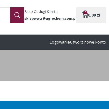
Biuro Obsługi Klienta:
0
0,00
zł
sklepwww@agrochem.com.pl
Logowanie
Utwórz nowe konto