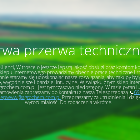
rwa przerwa techniczn
lienci, W trosce o jeszcze lepszą jakość obsługi oraz komfort ko
klepu internetowego prowadzimy obecnie prace techniczne i 
nnie staramy się udoskonalać nasze rozwiązania, aby zakupy były
, wygodniejsze i bardziej intuicyjne. W związku z tym sklep int
grochem.com.pl jest tymczasowo niedostępny. W razie pytań l
zamówienia zapraszamy do kontaktu z naszą Telesprzedażą 📞
69
lepwww@agrochem.com.pl
Przepraszamy za utrudnienia i dzię
wyrozumiałość. Do zobaczenia wkrótce.