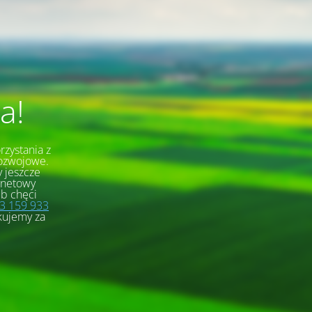
a!
rzystania z
rozwojowe.
 jeszcze
ernetowy
ub chęci
3 159 933
kujemy za