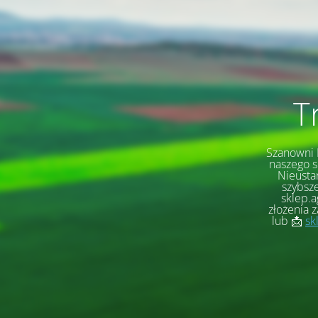
T
Szanowni K
naszego s
Nieusta
szybsze
sklep.a
złożenia 
lub 📩
sk