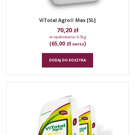
ViTotal Agro® Max [5L]
70,20
zł
w opakowaniu 6.5kg
(65,00 zł
)
netto
DODAJ DO KOSZYKA