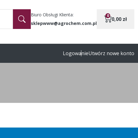
Biuro Obsługi Klienta:
0
0,00
zł
sklepwww@agrochem.com.pl
Logowanie
Utwórz nowe konto