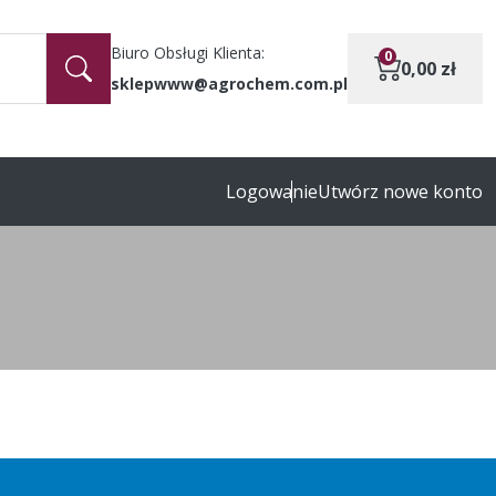
Biuro Obsługi Klienta:
0
0,00
zł
sklepwww@agrochem.com.pl
Logowanie
Utwórz nowe konto