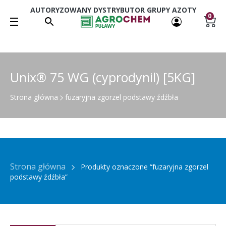
AUTORYZOWANY DYSTRYBUTOR GRUPY AZOTY
0
Unix® 75 WG (cyprodynil) [5KG]
Strona główna
fuzaryjna zgorzel podstawy źdźbła
Strona główna
Produkty oznaczone “fuzaryjna zgorzel
podstawy źdźbła”