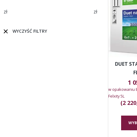
zł
zł
WYCZYŚĆ FILTRY
DUET ST
F
1 
w opakowaniu Em
Felxity 5L
(2 220
WYB