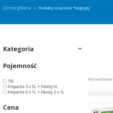
Strona główna
Produkty oznaczone “fungicydy”
Kategoria
Pojemność
Wyświetlanie
10L
Empartis 3 x 5L + Felxity 5L
Empartis 6 x 1L + Flexity 2 x 1L
Cena