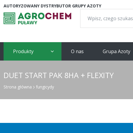
AUTORYZOWANY DYSTRYBUTOR GRUPY AZOTY
Szukaj:
Produkty
O nas
Grupa Azoty
DUET START PAK 8HA + FLEXITY
Strona główna
fungicydy