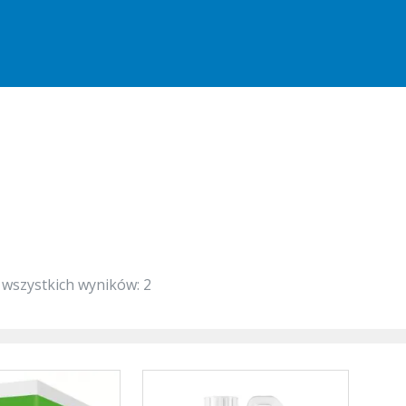
 wszystkich wyników: 2
Ten
produkt