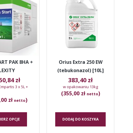
ma
wiele
wariantów.
Opcje
można
wybrać
na
stronie
produktu
ART PAK 8HA +
Orius Extra 250 EW
LEXITY
(tebukonazol) [10L]
050,84
zł
383,40
zł
partis 3 x 5L +
w opakowaniu 13kg
(355,00 zł
)
netto
,00 zł
)
netto
IERZ OPCJE
DODAJ DO KOSZYKA