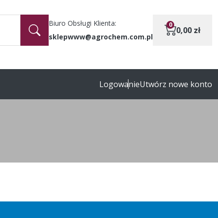
Biuro Obsługi Klienta:
0
0,00
zł
sklepwww@agrochem.com.pl
Logowanie
Utwórz nowe konto