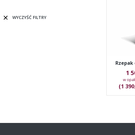
WYCZYŚĆ FILTRY
Rzepak 
1 
w opa
(1 390