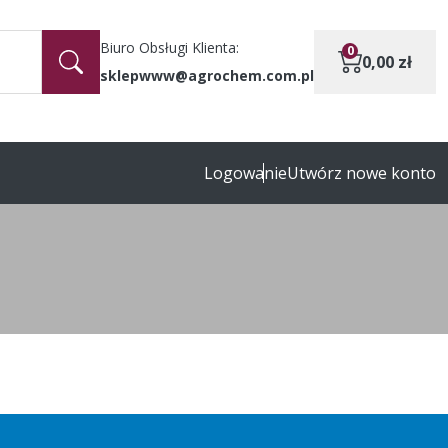
Biuro Obsługi Klienta:
0
0,00
zł
sklepwww@agrochem.com.pl
Logowanie
Utwórz nowe konto