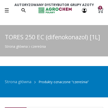
AUTORYZOWANY DYSTRYBUTOR GRUPY AZOTY
0
TORES 250 EC (difenokonazol) [1L]
Strona główna
czereśnia
Strona główna
Produkty oznaczone “czereśnia”