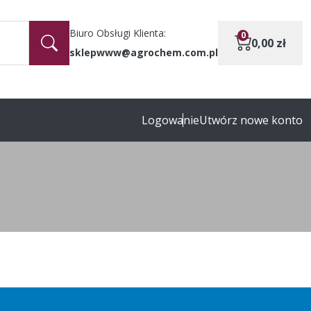
Biuro Obsługi Klienta:
0
0,00
zł
sklepwww@agrochem.com.pl
Logowanie
Utwórz nowe konto