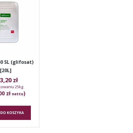
60 SL (glifosat)
[20L]
3,20
zł
kowaniu 25kg
00 zł
)
netto
 DO KOSZYKA