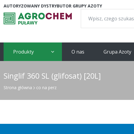
AUTORYZOWANY DYSTRYBUTOR GRUPY AZOTY
Szukaj:
Produkty
O nas
Grupa Azoty
Singlif 360 SL (glifosat) [20L]
Strona główna
co na perz