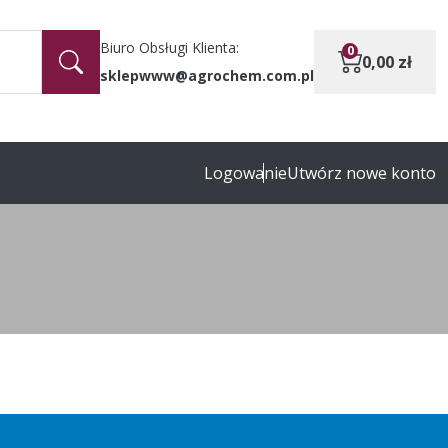
Biuro Obsługi Klienta:
0
0,00
zł
sklepwww@agrochem.com.pl
Logowanie
Utwórz nowe konto