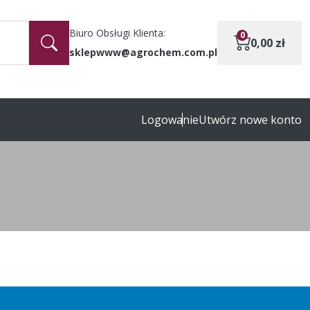
Biuro Obsługi Klienta:
0
0,00
zł
sklepwww@agrochem.com.pl
Logowanie
Utwórz nowe konto