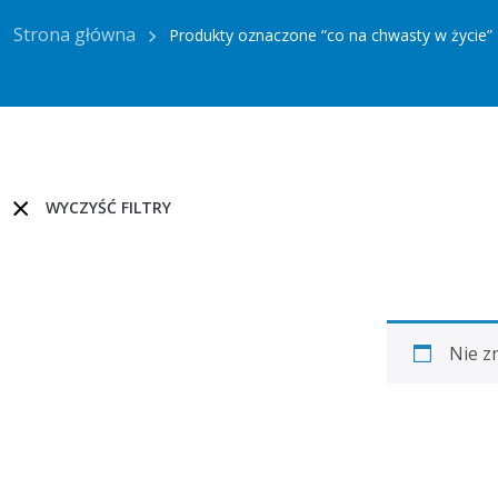
Strona główna
Produkty oznaczone “co na chwasty w życie”
WYCZYŚĆ FILTRY
Nie z