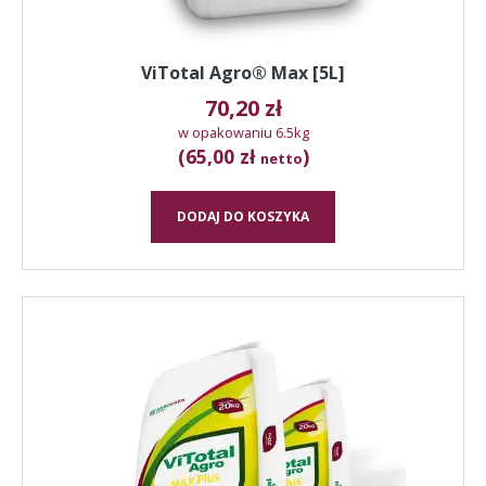
ViTotal Agro® Max [5L]
70,20
zł
w opakowaniu 6.5kg
(65,00 zł
)
netto
DODAJ DO KOSZYKA