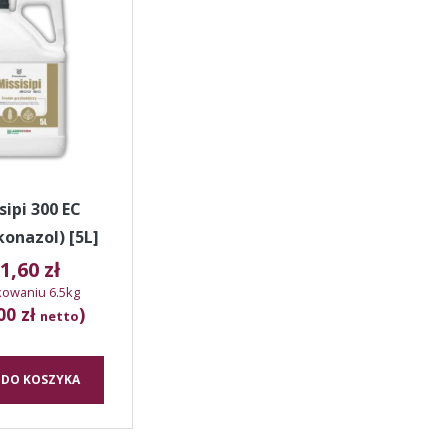
sipi 300 EC
konazol) [5L]
1,60
zł
owaniu 6.5kg
00 zł
)
netto
 DO KOSZYKA