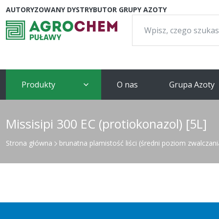
AUTORYZOWANY DYSTRYBUTOR GRUPY AZOTY
Szukaj:
Produkty
O nas
Grupa Azoty
Missisipi 300 EC (protiokonazol) [5L]
Strona główna
brunatna plamistość liści (średni poziom zwalczani