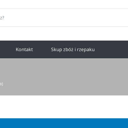
Kontakt
Skup zbóż i rzepaku
a)