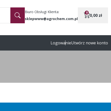
Biuro Obsługi Klienta:
0
0,00
zł
sklepwww@agrochem.com.pl
Logowanie
Utwórz nowe konto