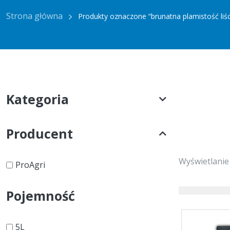
Strona główna
Produkty oznaczone “brunatna plamistość liśc
Kategoria
Producent
Wyświetlanie
ProAgri
Pojemność
5L