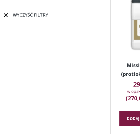
WYCZYŚĆ FILTRY
Missi
(protio
29
w opak
(270,
DODAJ