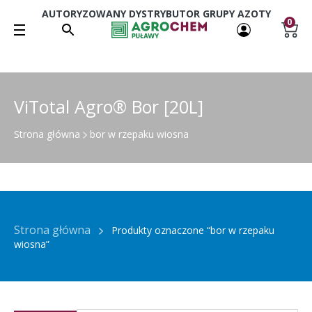
AUTORYZOWANY DYSTRYBUTOR GRUPY AZOTY
0
ViTotal Agro® Bor [20L]
Strona główna
bor w rzepaku wiosna
Strona główna
Produkty oznaczone “bor w rzepaku
wiosna”