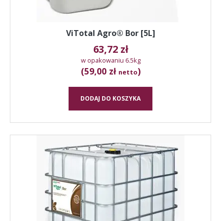
ViTotal Agro® Bor [5L]
63,72
zł
w opakowaniu 6.5kg
(59,00 zł
)
netto
DODAJ DO KOSZYKA