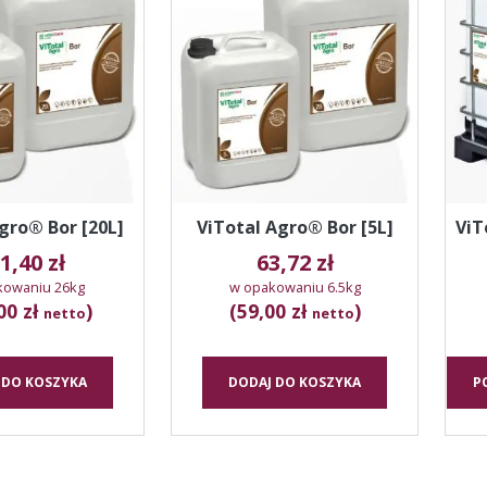
gro® Bor [20L]
ViTotal Agro® Bor [5L]
ViT
1,40
zł
63,72
zł
kowaniu 26kg
w opakowaniu 6.5kg
00 zł
)
(59,00 zł
)
netto
netto
 DO KOSZYKA
DODAJ DO KOSZYKA
P