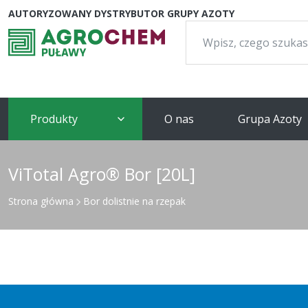
AUTORYZOWANY DYSTRYBUTOR GRUPY AZOTY
Szukaj:
Produkty
O nas
Grupa Azoty
ViTotal Agro® Bor [20L]
Strona główna
Bor dolistnie na rzepak