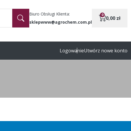
Biuro Obsługi Klienta:
0
0,00
zł
sklepwww@agrochem.com.pl
Logowanie
Utwórz nowe konto