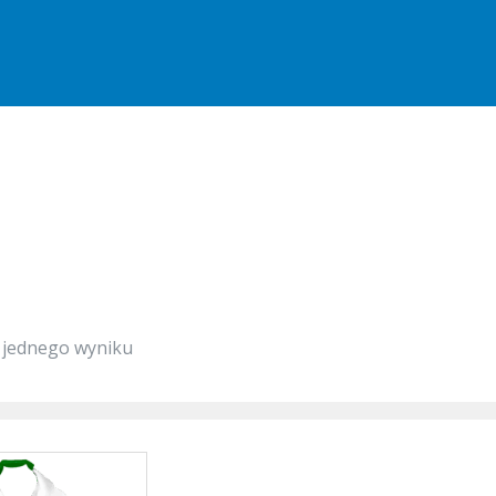
 jednego wyniku
Ten
produkt