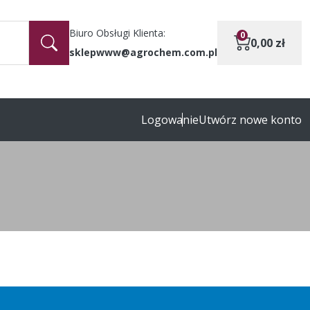
Biuro Obsługi Klienta:
0
0,00
zł
sklepwww@agrochem.com.pl
Logowanie
Utwórz nowe konto