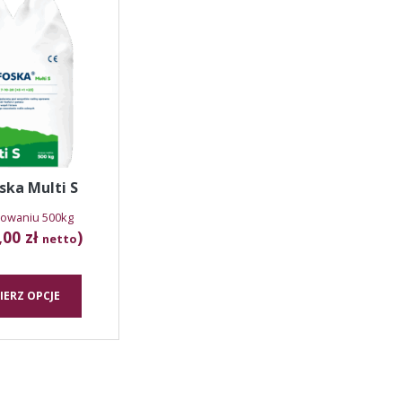
ma
wiele
wariantów.
Opcje
można
wybrać
na
stronie
produktu
ska Multi S
owaniu 500kg
,00 zł
)
netto
IERZ OPCJE