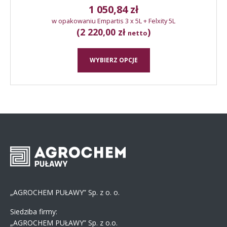
1 050,84
zł
w opakowaniu Empartis 3 x 5L + Felxity 5L
(2 220,00 zł
)
netto
WYBIERZ OPCJE
„AGROCHEM PUŁAWY” Sp. z o. o.
Siedziba firmy:
„AGROCHEM PUŁAWY” Sp. z o.o.