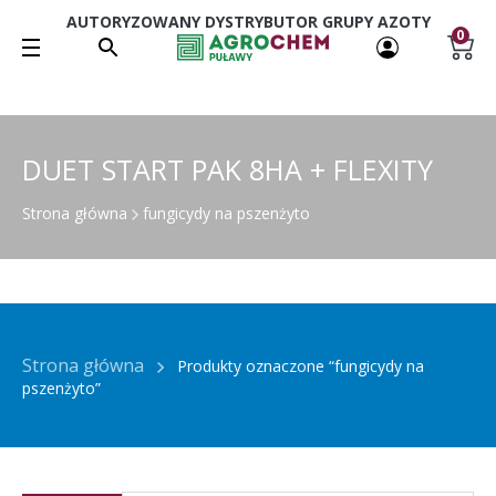
AUTORYZOWANY DYSTRYBUTOR GRUPY AZOTY
0
DUET START PAK 8HA + FLEXITY
Strona główna
fungicydy na pszenżyto
Strona główna
Produkty oznaczone “fungicydy na
pszenżyto”